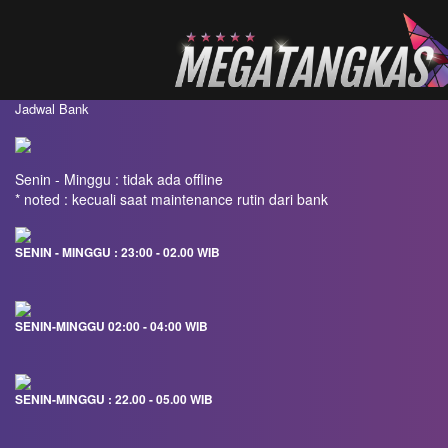
Jadwal Bank
Senin - Minggu : tidak ada offline
* noted : kecuali saat maintenance rutin dari bank
SENIN - MINGGU : 23:00 - 02.00 WIB
SENIN-MINGGU 02:00 - 04:00 WIB
SENIN-MINGGU : 22.00 - 05.00 WIB